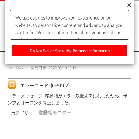
We use cookies to improve your experience on our
website, to personalize content and ads and to analyze
our traffic. We share information about your use of our
website with our advertising and analytics partners,
よくあるご質問（FAQ）
who may combine it with other information that you
Do Not Sell or Share My Personal Information
have provided to them or that they have collected from
カテゴリー表示
your use of their services. You have the right to opt-out
No : 2246
公開日時 : 2020/09/10 15:13
of our sharing information about you with our partners.
Please click [Do Not Sell or Share My Personal
Information] to customize your cookie settings on our
エラーコード:[0x5D02]
website.
Privacy Policy
エラーメッセージ: 移動相がエラー残量未満になったため、ポ
ンプとオーブンを停止しました。
カテゴリー：
移動相モニター