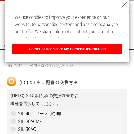
We use cookies to improve your experience on our
website, to personalize content and ads and to analyze
our traffic. We share information about your use of our
website with our advertising and analytics partners,
よくあるご質問（FAQ）
who may combine it with other information that you
Do Not Sell or Share My Personal Information
have provided to them or that they have collected from
カテゴリー表示
your use of their services. You have the right to opt-out
No : 1837
公開日時 : 2020/08/25 14:55
of our sharing information about you with our partners.
Please click [Do Not Sell or Share My Personal
Information] to customize your cookie settings on our
(LC) SIL出口配管の交換方法
website.
Privacy Policy
(HPLC) SIL出口配管の交換方法です。
機種を選択してください。
SIL-40シリーズ (動画)
SIL-30ACMP
SIL-30AC