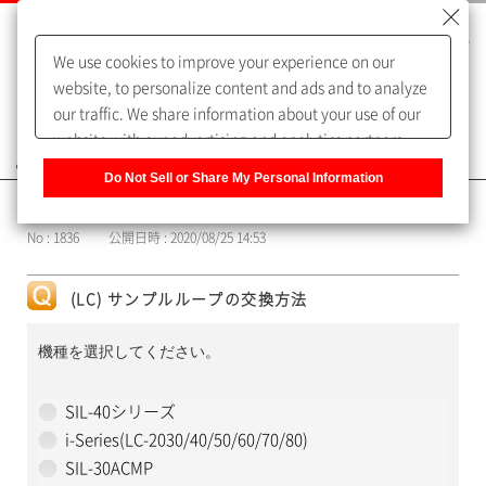
We use cookies to improve your experience on our
website, to personalize content and ads and to analyze
our traffic. We share information about your use of our
website with our advertising and analytics partners,
よくあるご質問（FAQ）
who may combine it with other information that you
Do Not Sell or Share My Personal Information
have provided to them or that they have collected from
カテゴリー表示
your use of their services. You have the right to opt-out
No : 1836
公開日時 : 2020/08/25 14:53
of our sharing information about you with our partners.
Please click [Do Not Sell or Share My Personal
Information] to customize your cookie settings on our
(LC) サンプルループの交換方法
website.
Privacy Policy
機種を選択してください。
SIL-40シリーズ
i-Series(LC-2030/40/50/60/70/80)
SIL-30ACMP