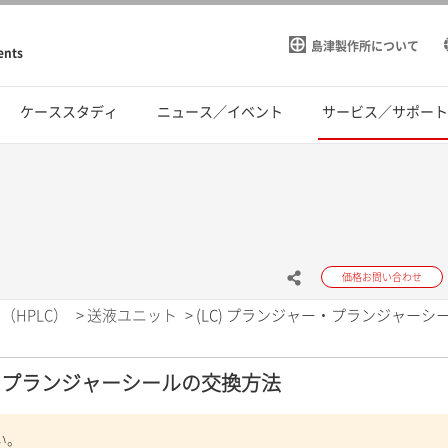
島津製作所について
ents
ケーススタディ
ニュース／イベント
サービス／サポー
価格お問い合わせ
（HPLC）
>
送液ユニット
>
(LC) プランジャー・プランジャーシ
ー・プランジャーシールの交換方法
い。