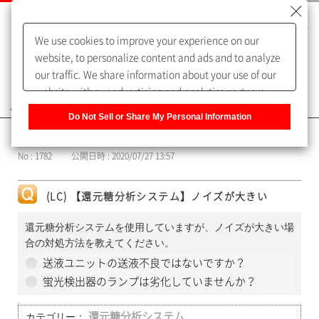
We use cookies to improve your experience on our
website, to personalize content and ads and to analyze
our traffic. We share information about your use of our
website with our advertising and analytics partners,
よくあるご質問（FAQ）
who may combine it with other information that you
Do Not Sell or Share My Personal Information
have provided to them or that they have collected from
カテゴリー表示
your use of their services. You have the right to opt-out
No : 1782
公開日時 : 2020/07/27 13:57
of our sharing information about you with our partners.
Please click [Do Not Sell or Share My Personal
Information] to customize your cookie settings on our
(LC) 【還元糖分析システム】ノイズが大きい
website.
Privacy Policy
還元糖分析システムを使用していますが、ノイズが大きい場
合の対処方法を教えてください。
送液ユニットの送液不良ではないですか？
蛍光検出器のランプは劣化していませんか？
カテゴリー：
還元糖分析システム