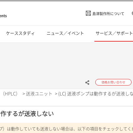
島津製作所について
ents
ケーススタディ
ニュース／イベント
サービス／サポー
価格お問い合わせ
（HPLC）
>
送液ユニット
>
(LC) 送液ポンプは動作するが送液し
は動作するが送液しない
プ）は動作していても送液しない場合は、以下の項目をチェックしてく