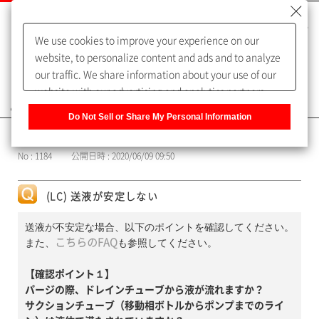
We use cookies to improve your experience on our
website, to personalize content and ads and to analyze
our traffic. We share information about your use of our
website with our advertising and analytics partners,
よくあるご質問（FAQ）
who may combine it with other information that you
Do Not Sell or Share My Personal Information
have provided to them or that they have collected from
カテゴリー表示
your use of their services. You have the right to opt-out
No : 1184
公開日時 : 2020/06/09 09:50
of our sharing information about you with our partners.
Please click [Do Not Sell or Share My Personal
Information] to customize your cookie settings on our
(LC) 送液が安定しない
website.
Privacy Policy
送液が不安定な場合、以下のポイントを確認してください。
また、
こちらのFAQ
も参照してください。
【確認ポイント１】
パージの際、ドレインチューブから液が流れますか？
サクションチューブ（移動相ボトルからポンプまでのライ