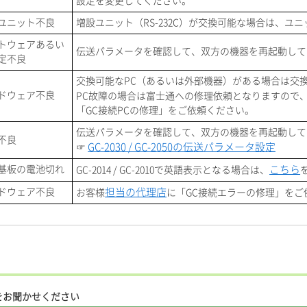
設定を変更してください。
ユニット不良
増設ユニット（RS-232C）が交換可能な場合は、ユ
トウェアあるい
伝送パラメータを確認して、双方の機器を再起動して
定不良
交換可能なPC（あるいは外部機器）がある場合は交
ドウェア不良
PC故障の場合は富士通への修理依頼となりますので
「GC接続PCの修理」をご依頼ください。
伝送パラメータを確認して、双方の機器を再起動して
不良
GC-2030 / GC-2050の伝送パラメータ設定
☞
U基板の電池切れ
こちら
GC-2014 / GC-2010で英語表示となる場合は、
ドウェア不良
担当の代理店
お客様
に「GC接続エラーの修理」をご
をお聞かせください