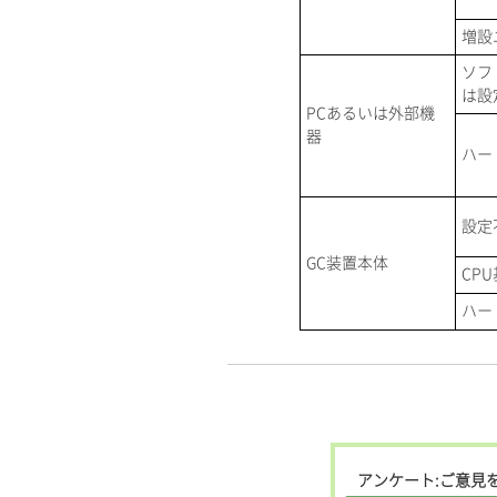
増設
ソフ
は設
PCあるいは外部機
器
ハー
設定
GC装置本体
CP
ハー
アンケート:ご意見