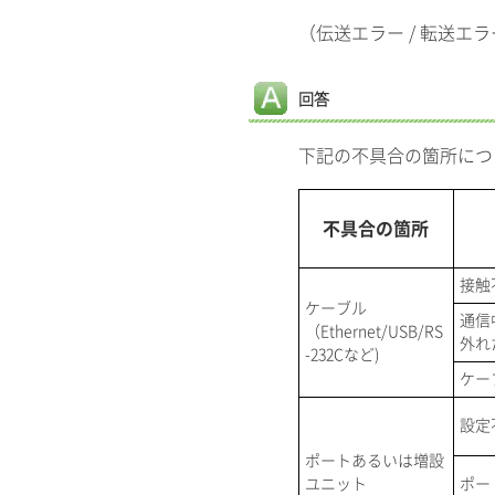
（伝送エラー / 転送エラ
回答
下記の不具合の箇所につ
不具合の箇所
接触
ケーブル
通信
（Ethernet/USB/RS
外れ
-232Cなど)
ケー
設定
ポートあるいは増設
ユニット
ポー