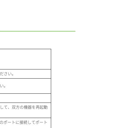
ださい。
い。
して、双方の機器を再起動
、別のポートに接続してポート