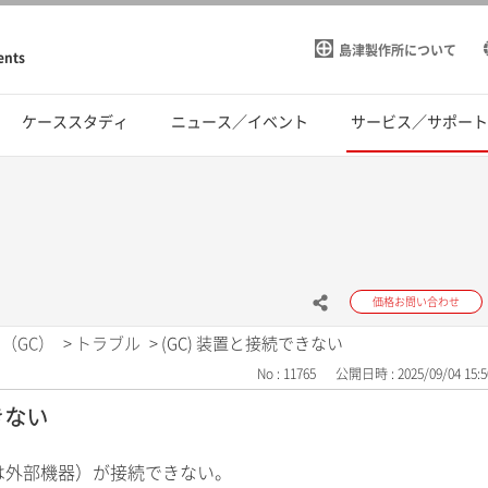
島津製作所について
ents
ケーススタディ
ニュース／イベント
サービス／サポー
価格お問い合わせ
（GC）
>
トラブル
>
(GC) 装置と接続できない
No : 11765
公開日時 : 2025/09/04 15:5
きない
るいは外部機器）が接続できない。