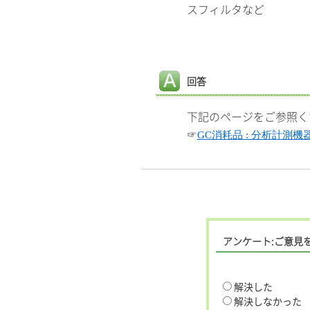
スフィルタなど
回答
下記のページをご参照く
☞
GC消耗品 : 分析計測
アンケート:ご意見
解決した
解決しなかった