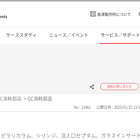
島津製作所について
ents
ケーススタディ
ニュース／イベント
サービス／サポー
価格お問い合わせ
GC消耗部品
>
GC消耗部品
No : 11461
公開日時 : 2025/01/15 13:3
ャピラリカラム、シリンジ、注入口セプタム、ガラスインサー