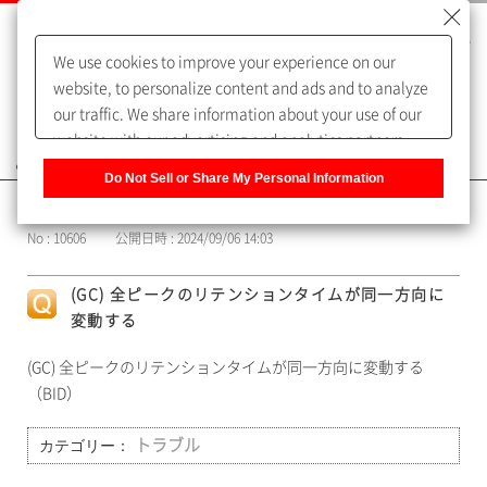
We use cookies to improve your experience on our
website, to personalize content and ads and to analyze
our traffic. We share information about your use of our
website with our advertising and analytics partners,
よくあるご質問（FAQ）
who may combine it with other information that you
Do Not Sell or Share My Personal Information
have provided to them or that they have collected from
カテゴリー表示
your use of their services. You have the right to opt-out
No : 10606
公開日時 : 2024/09/06 14:03
of our sharing information about you with our partners.
Please click [Do Not Sell or Share My Personal
(GC) 全ピークのリテンションタイムが同一方向に
Information] to customize your cookie settings on our
変動する
website.
Privacy Policy
(GC) 全ピークのリテンションタイムが同一方向に変動する
（BID）
カテゴリー：
トラブル