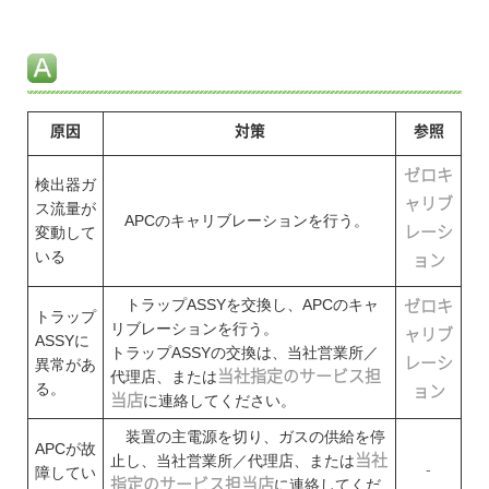
原因
対策
参照
ゼロキ
検出器ガ
ャリブ
ス流量が
APCのキャリブレーションを行う。
変動して
レーシ
いる
ョン
トラップASSYを交換し、APCのキャ
ゼロキ
トラップ
リブレーションを行う。
ャリブ
ASSYに
トラップASSYの交換は、当社営業所／
レーシ
異常があ
代理店、または
当社指定のサービス担
る。
ョン
当店
に連絡してください。
装置の主電源を切り、ガスの供給を停
APCが故
止し、当社営業所／代理店、または
当社
-
障してい
指定のサービス担当店
に連絡してくだ