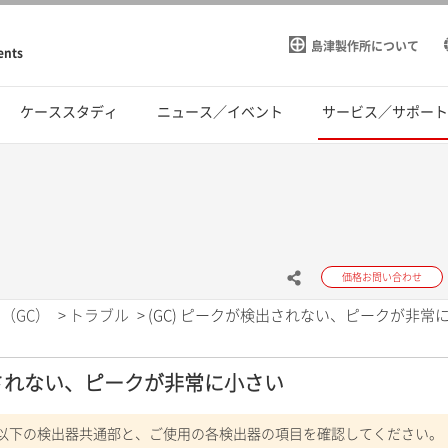
島津製作所について
ents
ケーススタディ
ニュース／イベント
サービス／サポー
価格お問い合わせ
（GC）
>
トラブル
>
(GC) ピークが検出されない、ピークが非常
出されない、ピークが非常に小さい
以下の検出器共通部と、ご使用の各検出器の項目を確認してください。