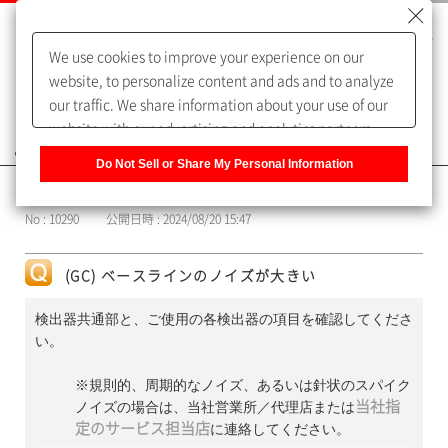
We use cookies to improve your experience on our
website, to personalize content and ads and to analyze
our traffic. We share information about your use of our
website with our advertising and analytics partners,
よくあるご質問（FAQ）
who may combine it with other information that you
Do Not Sell or Share My Personal Information
have provided to them or that they have collected from
カテゴリー表示
your use of their services. You have the right to opt-out
No : 10290
公開日時 : 2024/08/20 15:47
of our sharing information about you with our partners.
Please click [Do Not Sell or Share My Personal
Information] to customize your cookie settings on our
(GC) ベースラインのノイズが大きい
website.
Privacy Policy
検出器共通部と、ご使用の各検出器の項目を確認してくださ
い。
※規則的、周期的なノイズ、あるいは針状のスパイク
ノイズの場合は、当社営業所／代理店または
当社指
定のサービス担当店
に連絡してください。