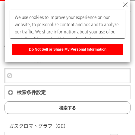
We use cookies to improve your experience on our
website, to personalize content and ads and to analyze
our traffic. We share information about your use of our
website with our advertising and analytics partners,
よくあるご質問（FAQ）
who may combine it with other information that you
Do Not Sell or Share My Personal Information
have provided to them or that they have collected from
キーワード検索
your use of their services. You have the right to opt-out
of our sharing information about you with our partners.
Please click [Do Not Sell or Share My Personal
Information] to customize your cookie settings on our
website.
Privacy Policy
検索条件設定
検索する
ガスクロマトグラフ（GC）