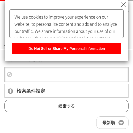
We use cookies to improve your experience on our
website, to personalize content and ads and to analyze
our traffic. We share information about your use of our
website with our advertising and analytics partners,
よくあるご質問（FAQ）
who may combine it with other information that you
Do Not Sell or Share My Personal Information
have provided to them or that they have collected from
キーワード検索
your use of their services. You have the right to opt-out
of our sharing information about you with our partners.
Please click [Do Not Sell or Share My Personal
Information] to customize your cookie settings on our
website.
Privacy Policy
検索条件設定
検索する
最新順