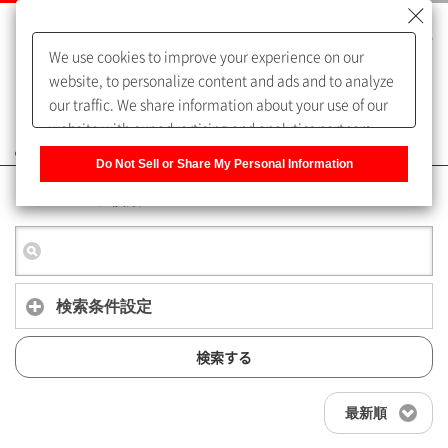
We use cookies to improve your experience on our
website, to personalize content and ads and to analyze
our traffic. We share information about your use of our
website with our advertising and analytics partners,
よくあるご質問（FAQ）
who may combine it with other information that you
Do Not Sell or Share My Personal Information
have provided to them or that they have collected from
キーワード検索
your use of their services. You have the right to opt-out
of our sharing information about you with our partners.
Please click [Do Not Sell or Share My Personal
Information] to customize your cookie settings on our
website.
Privacy Policy
検索条件設定
検索する
最新順