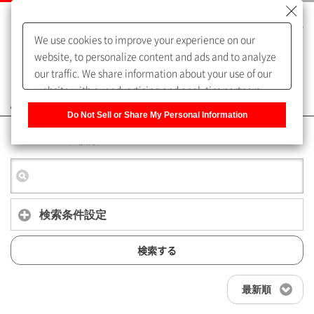
We use cookies to improve your experience on our
website, to personalize content and ads and to analyze
our traffic. We share information about your use of our
website with our advertising and analytics partners,
よくあるご質問（FAQ）
who may combine it with other information that you
Do Not Sell or Share My Personal Information
have provided to them or that they have collected from
キーワード検索
your use of their services. You have the right to opt-out
of our sharing information about you with our partners.
Please click [Do Not Sell or Share My Personal
Information] to customize your cookie settings on our
website.
Privacy Policy
検索条件設定
検索する
最新順