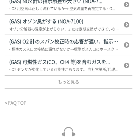
(GAS) NOx 計の指示誤差が大きい (NOA-7...
• O3 用空気は正しく流れているか→ 空気流量を再設定する • O...
(GAS) オゾン臭がする (NOA-7100)
オゾン分解器の温度が上がらない、または定期交換ができていない可能性がありま...
(GAS) O2 計のスパン校正時の応答が遅い、指示が...
• 標準ガス入口の接続に漏れがないか→標準ガス入口にホースクランプなどを取...
(GAS) 可燃性ガス(CO、CH4 等)を含むガスを...
• O2 センサが劣化している可能性があります。 当社営業所/代理...
もっと見る
< FAQ TOP