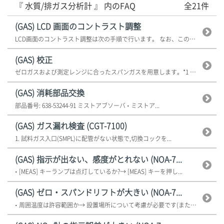
『 水質/排ガス分析計 』 内のFAQ
全21件
(GAS) LCD 画面のコントラスト調整
LCD画面のコントラスト調整は次の手順で行います。 なお、この手順は初期...
(GAS) 校正
ゼロガスおよび測定レンジに合ったスパンガスを用意します。*1 CAL を...
(GAS) 消耗部品交換
部品番号: 638-53244-91 ミストアブソーバ • ミストア...
(GAS) ガス漏れ検査 (CGT-7100)
1. 試料ガス入口(SMPL)に配管がない状態で,切換コックを...
(GAS) 指示が出ない、感度がとれない (NOA-7...
• [MEAS] キーランプは点灯しているか?→ [MEAS] キーを押し...
(GAS) ゼロ・スパンドリフトが大きい (NOA-7...
• 周囲温度は許容範囲か→ 設置場所について考慮が必要です(または、周囲温...