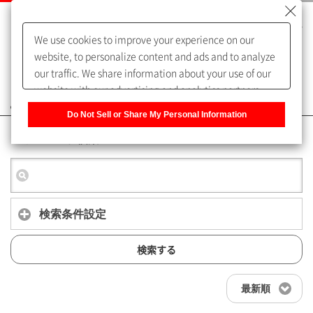
We use cookies to improve your experience on our
website, to personalize content and ads and to analyze
our traffic. We share information about your use of our
website with our advertising and analytics partners,
よくあるご質問（FAQ）
who may combine it with other information that you
Do Not Sell or Share My Personal Information
have provided to them or that they have collected from
キーワード検索
your use of their services. You have the right to opt-out
of our sharing information about you with our partners.
Please click [Do Not Sell or Share My Personal
Information] to customize your cookie settings on our
website.
Privacy Policy
検索条件設定
検索する
最新順