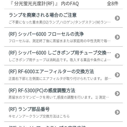
『 分光蛍光光度計(RF) 』 内のFAQ
全8件
ランプを廃棄される場合のご注意
ご不要になった重水素(D2)ランプ,ハロゲン/タングステン(W)ランプ,キ...
(RF) シッパー6000 フローセルの洗浄
フローセルは、測定終了後に蒸留水または家庭用の中性洗剤で毎回洗浄してくださ...
(RF) シッパー6000 しごきポンプ用チューブ交換方法
しごきポンプ用チューブは消耗品です。吸入する薬品や条件によってチューブの寿...
(RF) RF-6000エアーフィルターの交換方法
正面右下部と左側面にエアフィルタが取り付けられています。 部品番号:...
(RF) RF-5300(PC)の感度調整方法
蒸留水のラマンピークを用いて,感度の調整を行います。 1) 測定モー...
(RF) ランプ部品番号
キセノンアークランプ交換方法はこちら