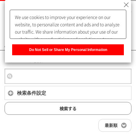
We use cookies to improve your experience on our
website, to personalize content and ads and to analyze
our traffic. We share information about your use of our
website with our advertising and analytics partners,
よくあるご質問（FAQ）
who may combine it with other information that you
Do Not Sell or Share My Personal Information
have provided to them or that they have collected from
キーワード検索
your use of their services. You have the right to opt-out
of our sharing information about you with our partners.
Please click [Do Not Sell or Share My Personal
Information] to customize your cookie settings on our
website.
Privacy Policy
検索条件設定
検索する
最新順