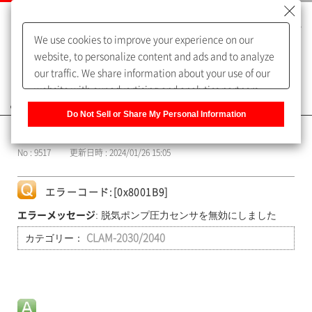
We use cookies to improve your experience on our
website, to personalize content and ads and to analyze
our traffic. We share information about your use of our
website with our advertising and analytics partners,
よくあるご質問（FAQ）
who may combine it with other information that you
Do Not Sell or Share My Personal Information
have provided to them or that they have collected from
カテゴリー表示
your use of their services. You have the right to opt-out
No : 9517
更新日時 : 2024/01/26 15:05
of our sharing information about you with our partners.
Please click [Do Not Sell or Share My Personal
Information] to customize your cookie settings on our
エラーコード:[0x8001B9]
website.
Privacy Policy
: 脱気ポンプ圧力センサを無効にしました
エラーメッセージ
カテゴリー：
CLAM-2030/2040