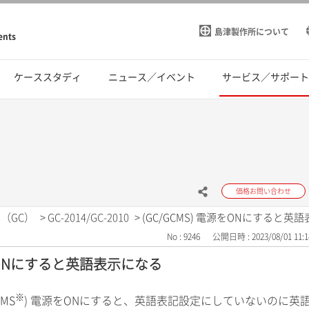
島津製作所について
ents
ケーススタディ
ニュース／イベント
サービス／サポー
価格お問い合わせ
（GC）
>
GC-2014/GC-2010
>
(GC/GCMS) 電源をONにすると英
No : 9246
公開日時 : 2023/08/01 11:1
源をONにすると英語表示になる
※
CMS
) 電源をONにすると、英語表記設定にしていないのに英