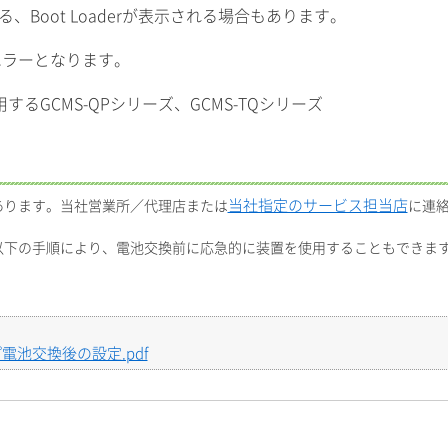
、Boot Loaderが表示される場合もあります。
エラーとなります。
 を利用するGCMS-QPシリーズ、GCMS-TQシリーズ
当社指定のサービス担当店
あります。当社営業所／代理店または
に連
以下の手順により、電池交換前に応急的に装置を使用することもできま
電池交換後の設定.pdf