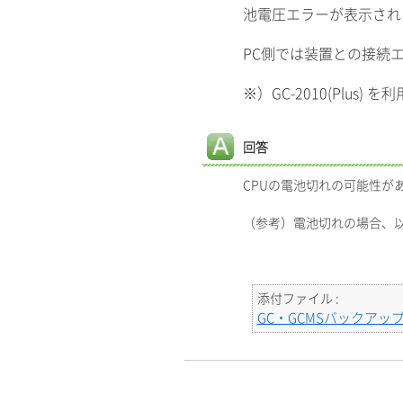
池電圧エラーが表示される
PC側では装置との接続
※）GC-2010(Plus)
回答
CPUの電池切れの可能性が
（参考）電池切れの場合、
添付ファイル :
GC・GCMSバックアップ