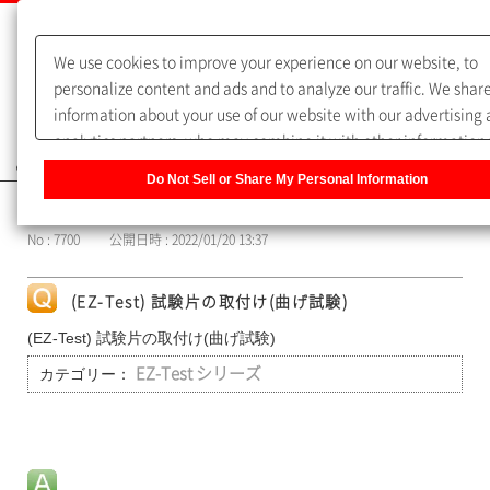
We use cookies to improve your experience on our website, to
personalize content and ads and to analyze our traffic. We shar
information about your use of our website with our advertising
analytics partners, who may combine it with other information 
よくあるご質問（FAQ）
you have provided to them or that they have collected from you
Do Not Sell or Share My Personal Information
use of their services. You have the right to opt-out of our sharin
カテゴリー表示
information about you with our partners. Please click [Do Not Se
No : 7700
公開日時 : 2022/01/20 13:37
Share My Personal Information] to customize your cookie setti
on our website.
Privacy Policy
(EZ-Test) 試験片の取付け(曲げ試験)
(EZ-Test) 試験片の取付け(曲げ試験)
カテゴリー：
EZ-Test シリーズ