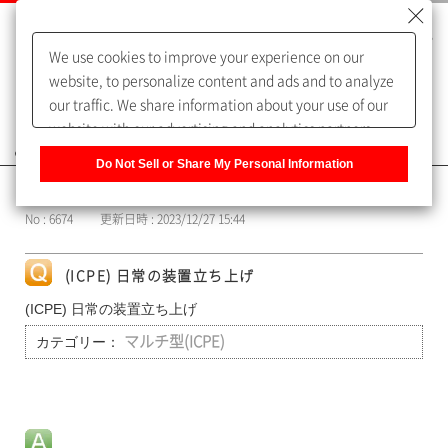
We use cookies to improve your experience on our
website, to personalize content and ads and to analyze
our traffic. We share information about your use of our
website with our advertising and analytics partners,
よくあるご質問（FAQ）
who may combine it with other information that you
Do Not Sell or Share My Personal Information
have provided to them or that they have collected from
カテゴリー表示
your use of their services. You have the right to opt-out
No : 6674
更新日時 : 2023/12/27 15:44
of our sharing information about you with our partners.
Please click [Do Not Sell or Share My Personal
Information] to customize your cookie settings on our
(ICPE) 日常の装置立ち上げ
website.
Privacy Policy
(ICPE) 日常の装置立ち上げ
カテゴリー：
マルチ型(ICPE)