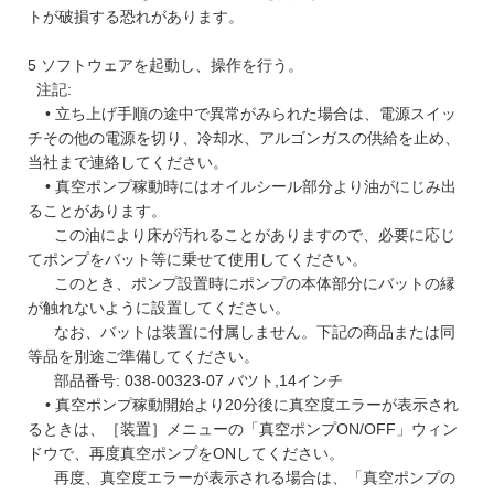
トが破損する恐れがあります。
5 ソフトウェアを起動し、操作を行う。
注記:
• 立ち上げ手順の途中で異常がみられた場合は、電源スイッ
チその他の電源を切り、冷却水、アルゴンガスの供給を止め、
当社まで連絡してください。
• 真空ポンプ稼動時にはオイルシール部分より油がにじみ出
ることがあります。
この油により床が汚れることがありますので、必要に応じ
てポンプをバット等に乗せて使用してください。
このとき、ポンプ設置時にポンプの本体部分にバットの縁
が触れないように設置してください。
なお、バットは装置に付属しません。下記の商品または同
等品を別途ご準備してください。
部品番号: 038-00323-07 バツト,14インチ
• 真空ポンプ稼動開始より20分後に真空度エラーが表示され
るときは、［装置］メニューの「真空ポンプON/OFF」ウィン
ドウで、再度真空ポンプをONしてください。
再度、真空度エラーが表示される場合は、「真空ポンプの