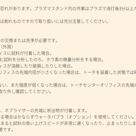
する恐れがあります。プラズマスタンド内の作業はプラズマ消灯後3分以上
ェアは割れものですので取り扱いには充分注意してください。
の交換または洗浄が必要です。
（外周）
フィスに試料が付着した場合。
を含む試料を分析したのち、ホウ素の微量分析をする場合。
フィスが溶融したり破損したりした場合。
オリフィスの先端内径が小さくなった場合は、トーチを装着した状態では
い、また強度が弱くなった場合は、トーチセンターオリフィスの先端
取り外し確認してください。
、ネブライザーの先端に析出物が付着します。
る場合はかならずウォータバブラ（オプション）を使用してください
まると試料の吸い上げスピードが非常に遅くなったり、止まったりしま
要です。