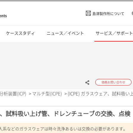
島津製作所について
ents
ケーススタディ
ニュース／イベント
サービス／サポー
価格お問い合わせ
分析装置(ICP)
>
マルチ型(ICPE)
>
(ICPE) ガラスウェア、試料
ウェア、試料吸い上げ管、ドレンチューブの交換、点検
入系などのガラスウェアは時々洗浄あるいは交換の必要があります。