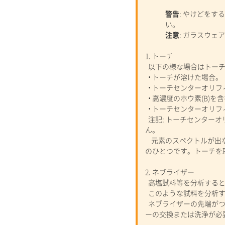
警告
: やけどを
い。
注意
: ガラスウ
1. トーチ
以下の様な場合はトーチ
• トーチが溶けた場合。
• トーチセンターオリ
• 高濃度のホウ素(B)
• トーチセンターオリ
注記: トーチセンター
ん。
元素のスペクトルが出な
のひとつです。トーチを
2. ネブライザー
高塩試料等を分析すると
このような試料を分析す
ネブライザーの先端がつ
ーの交換または洗浄が必