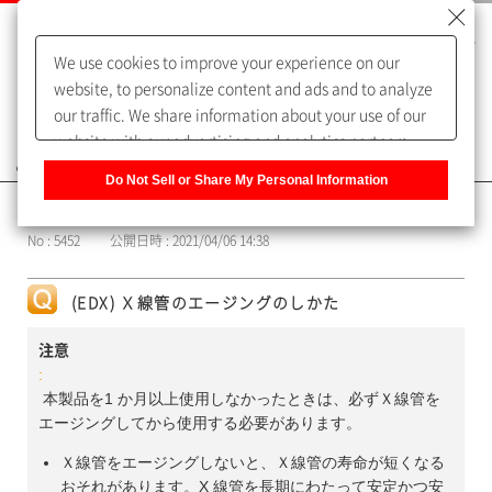
We use cookies to improve your experience on our
website, to personalize content and ads and to analyze
our traffic. We share information about your use of our
website with our advertising and analytics partners,
よくあるご質問（FAQ）
who may combine it with other information that you
Do Not Sell or Share My Personal Information
have provided to them or that they have collected from
カテゴリー表示
your use of their services. You have the right to opt-out
No : 5452
公開日時 : 2021/04/06 14:38
of our sharing information about you with our partners.
Please click [Do Not Sell or Share My Personal
Information] to customize your cookie settings on our
(EDX) Ｘ線管のエージングのしかた
website.
Privacy Policy
注意
:
本製品を1 か月以上使用しなかったときは、必ずＸ線管を
エージングしてから使用する必要があります。
Ｘ線管をエージングしないと、Ｘ線管の寿命が短くなる
おそれがあります。X 線管を長期にわたって安定かつ安