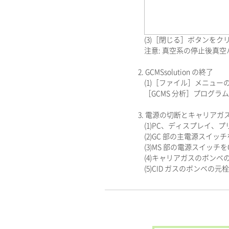
(3)［閉じる］ボタンをク
注意: 真空系の停止後真空
2. GCMSsolution の終了
(1)［ファイル］メニュー
［GCMS 分析］プログラムが閉
3. 電源の切断とキャリアガス
(1)PC、ディスプレイ、プ
(2)GC 部の主電源スイッチ
(3)MS 部の電源スイッチを
(4)キャリアガスのボンベ
(5)CID ガスのボンベの