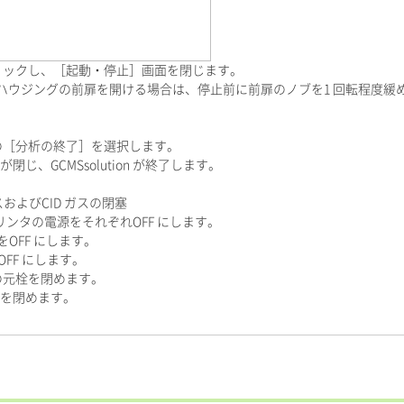
リックし、［起動・停止］画面を閉じます。
ハウジングの前扉を開ける場合は、停止前に前扉のノブを1 回転程度緩
の［分析の終了］を選択します。
じ、GCMSsolution が終了します。
およびCID ガスの閉塞
リンタの電源をそれぞれOFF にします。
をOFF にします。
OFF にします。
の元栓を閉めます。
元栓を閉めます。