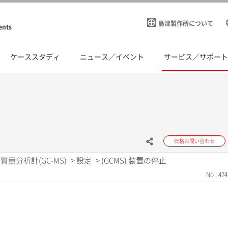
島津製作所について
ents
ケーススタディ
ニュース／イベント
サービス／サポー
価格お問い合わせ
量分析計(GC-MS)
>
設定
>
(GCMS) 装置の停止
No : 474