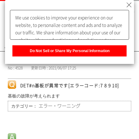
We use cookies to improve your experience on our
website, to personalize content and ads and to analyze
our traffic. We share information about your use of our
website with our advertising and analytics partners,
よくあるご質問（FAQ）
who may combine it with other information that you
Do Not Sell or Share My Personal Information
have provided to them or that they have collected from
カテゴリー表示
your use of their services. You have the right to opt-out
No : 4528
更新日時 : 2021/06/07 17:25
of our sharing information about you with our partners.
Please click [Do Not Sell or Share My Personal
Information] to customize your cookie settings on our
DET#n基板が異常です[エラーコード:7 8 9 10]
website.
Privacy Policy
基板の故障が考えられます
カテゴリー：
エラー・ワーニング