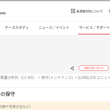
島津製作所について
ents
ケーススタディ
ニュース／イベント
サービス／サポー
価格お問い合わせ
質量分析計（LC-MS）
>
保守(メンテナンス)
>
(LCMS) ESI ユニ
ットの保守
品交換や洗浄方法など)