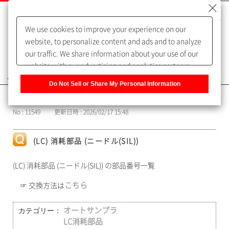
We use cookies to improve your experience on our
website, to personalize content and ads and to analyze
our traffic. We share information about your use of our
website with our advertising and analytics partners,
よくあるご質問（FAQ）
who may combine it with other information that you
Do Not Sell or Share My Personal Information
have provided to them or that they have collected from
カテゴリー表示
your use of their services. You have the right to opt-out
No : 11549
更新日時 : 2026/02/17 15:48
of our sharing information about you with our partners.
Please click [Do Not Sell or Share My Personal
Information] to customize your cookie settings on our
(LC) 消耗部品 (ニードル(SIL))
website.
Privacy Policy
(LC) 消耗部品 (ニードル(SIL)) の部品番号一覧
こちら
☞ 交換方法は
カテゴリー：
オートサンプラ
LC消耗部品