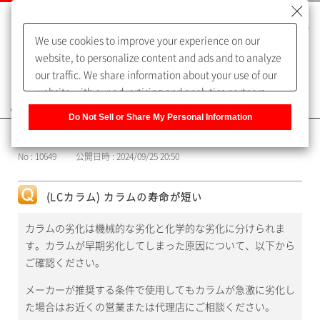
We use cookies to improve your experience on our
website, to personalize content and ads and to analyze
our traffic. We share information about your use of our
website with our advertising and analytics partners,
よくあるご質問（FAQ）
who may combine it with other information that you
Do Not Sell or Share My Personal Information
have provided to them or that they have collected from
カテゴリー表示
your use of their services. You have the right to opt-out
No : 10649
公開日時 : 2024/09/25 20:50
of our sharing information about you with our partners.
Please click [Do Not Sell or Share My Personal
Information] to customize your cookie settings on our
(LCカラム) カラムの寿命が短い
website.
Privacy Policy
カラムの劣化は機械的な劣化と化学的な劣化に分けられま
す。カラムが早期劣化してしまった原因について、以下から
ご確認ください。
メーカーが推奨する条件で使用してもカラムが急激に劣化し
た場合はお近くの営業または代理店にご相談ください。