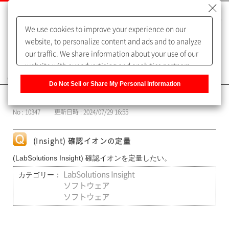
We use cookies to improve your experience on our
website, to personalize content and ads and to analyze
our traffic. We share information about your use of our
website with our advertising and analytics partners,
よくあるご質問（FAQ）
who may combine it with other information that you
Do Not Sell or Share My Personal Information
have provided to them or that they have collected from
カテゴリー表示
your use of their services. You have the right to opt-out
No : 10347
更新日時 : 2024/07/29 16:55
of our sharing information about you with our partners.
Please click [Do Not Sell or Share My Personal
Information] to customize your cookie settings on our
(Insight) 確認イオンの定量
website.
Privacy Policy
(LabSolutions Insight) 確認イオンを定量したい。
カテゴリー：
LabSolutions Insight
ソフトウェア
ソフトウェア