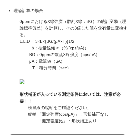
理論計算の場合
0ppmにおけるX線強度（散乱X線：BG）の統計変動（理
論標準偏差）を計算し、その3倍した値を含有量に変換す
る。
L.L.D＝ 3×b×{BG/(μA×T)}1/2
b：検量線傾き（%/(cps/μA)）
BG：0ppmの散乱X線強度（cps/μA）
μA：電流値（μA）
T：積分時間（sec）
形状補正が入っている測定条件においては、注意が必
！！
要
検量線の縦軸をご確認ください。
縦軸 「測定強度(cps/μA)」：形状補正なし
「測定強度比」：形状補正あり