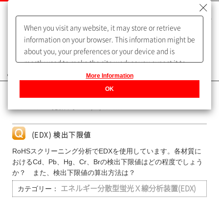
When you visit any website, it may store or retrieve
information on your browser. This information might be
about you, your preferences or your device and is
mostly used to make the site work as you expect it to.
よくあるご質問（FAQ）
The information does not usually directly identify you,
More Information
but it can give you a more personalized web
OK
カテゴリー表示
experience.
Privacy Policy
No : 10238
更新日時 : 2025/10/09 16:05
(EDX) 検出下限値
RoHSスクリーニング分析でEDXを使用しています。各材質に
おけるCd、Pb、Hg、Cr、Brの検出下限値はどの程度でしょう
か？ また、検出下限値の算出方法は？
カテゴリー：
エネルギー分散型蛍光Ｘ線分析装置(EDX)