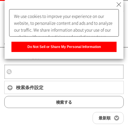
We use cookies to improve your experience on our
website, to personalize content and ads and to analyze
our traffic. We share information about your use of our
website with our advertising and analytics partners,
よくあるご質問（FAQ）
who may combine it with other information that you
Do Not Sell or Share My Personal Information
have provided to them or that they have collected from
キーワード検索
your use of their services. You have the right to opt-out
of our sharing information about you with our partners.
Please click [Do Not Sell or Share My Personal
Information] to customize your cookie settings on our
website.
Privacy Policy
検索条件設定
検索する
最新順